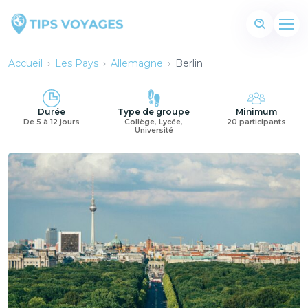
Accueil
›
Les Pays
›
Allemagne
›
Berlin
Durée
Type de groupe
Minimum
De 5 à 12 jours
Collège, Lycée,
20 participants
Université