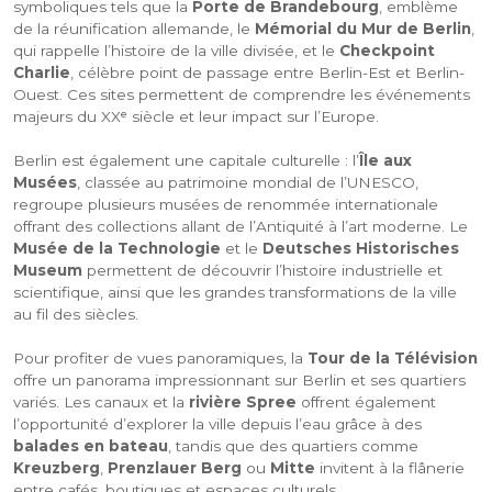
symboliques tels que la
Porte de Brandebourg
, emblème
de la réunification allemande, le
Mémorial du Mur de Berlin
,
qui rappelle l’histoire de la ville divisée, et le
Checkpoint
Charlie
, célèbre point de passage entre Berlin-Est et Berlin-
Ouest. Ces sites permettent de comprendre les événements
majeurs du XXᵉ siècle et leur impact sur l’Europe.
Berlin est également une capitale culturelle : l’
Île aux
Musées
, classée au patrimoine mondial de l’UNESCO,
regroupe plusieurs musées de renommée internationale
offrant des collections allant de l’Antiquité à l’art moderne. Le
Musée de la Technologie
et le
Deutsches Historisches
Museum
permettent de découvrir l’histoire industrielle et
scientifique, ainsi que les grandes transformations de la ville
au fil des siècles.
Pour profiter de vues panoramiques, la
Tour de la Télévision
offre un panorama impressionnant sur Berlin et ses quartiers
variés. Les canaux et la
rivière Spree
offrent également
l’opportunité d’explorer la ville depuis l’eau grâce à des
balades en bateau
, tandis que des quartiers comme
Kreuzberg
,
Prenzlauer Berg
ou
Mitte
invitent à la flânerie
entre cafés, boutiques et espaces culturels.