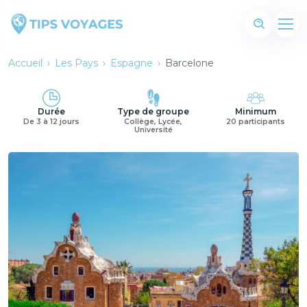
Accueil
›
Les Pays
›
Espagne
›
Barcelone
Durée
Type de groupe
Minimum
De 3 à 12 jours
Collège, Lycée,
20 participants
Université