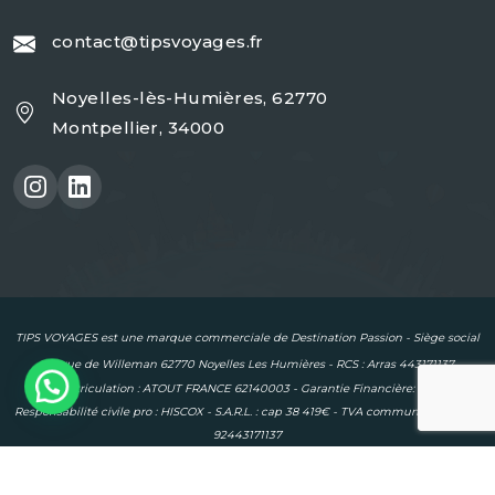
contact@tipsvoyages.fr
Noyelles-lès-Humières, 62770
Montpellier, 34000
TIPS VOYAGES est une marque commerciale de Destination Passion - Siège social
: 18 rue de Willeman 62770 Noyelles Les Humières - RCS : Arras 443171137
Immatriculation : ATOUT FRANCE 62140003 - Garantie Financière: APST -
Responsabilité civile pro : HISCOX - S.A.R.L. : cap 38 419€ - TVA communautaire : FR
92443171137
Copyright © 2024 | Tous droits réservés |
Mentions légales
|
Politique de confidentialité