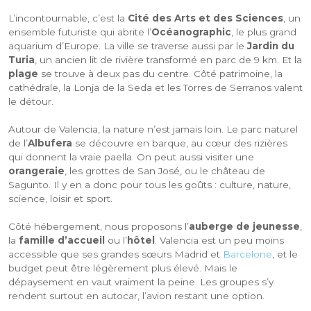
L’incontournable, c’est la
Cité des Arts et des Sciences
, un
ensemble futuriste qui abrite l’
Océanographic
, le plus grand
aquarium d’Europe. La ville se traverse aussi par le
Jardin du
Turia
, un ancien lit de rivière transformé en parc de 9 km. Et la
plage
se trouve à deux pas du centre. Côté patrimoine, la
cathédrale, la Lonja de la Seda et les Torres de Serranos valent
le détour.
Autour de Valencia, la nature n’est jamais loin. Le parc naturel
de l’
Albufera
se découvre en barque, au cœur des rizières
qui donnent la vraie paella. On peut aussi visiter une
orangeraie
, les grottes de San José, ou le château de
Sagunto. Il y en a donc pour tous les goûts : culture, nature,
science, loisir et sport.
Côté hébergement, nous proposons l’
auberge de jeunesse
,
la
famille d’accueil
ou l’
hôtel
. Valencia est un peu moins
accessible que ses grandes sœurs Madrid et
Barcelone
, et le
budget peut être légèrement plus élevé. Mais le
dépaysement en vaut vraiment la peine. Les groupes s’y
rendent surtout en autocar, l’avion restant une option.