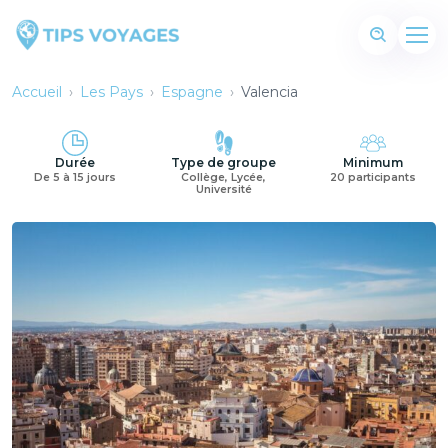
Accueil
›
Les Pays
›
Espagne
›
Valencia
Durée
Type de groupe
Minimum
De 5 à 15 jours
Collège, Lycée,
20 participants
Université