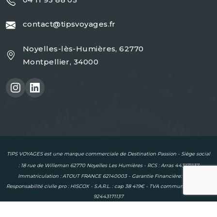
contact@tipsvoyages.fr
Noyelles-lès-Humières, 62770
Montpellier, 34000
TIPS VOYAGES est une marque commerciale de Destination Passion - Siège social
: 18 rue de Willeman 62770 Noyelles Les Humières - RCS : Arras 443171137
Immatriculation : ATOUT FRANCE 62140003 - Garantie Financière: APST -
Responsabilité civile pro : HISCOX - S.A.R.L. : cap 38 419€ - TVA communautaire : FR
92443171137
Copyright © 2024 | Tous droits réservés |
Mentions légales
|